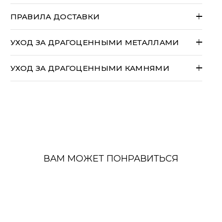
ПРАВИЛА ДОСТАВКИ
Большинство наших изделий изготавливаются
вручную на заказ и отправляются в течение 14
УХОД ЗА ДРАГОЦЕННЫМИ МЕТАЛЛАМИ
рабочих дней.
Международные заказы могут облагаться
УХОД ЗА ДРАГОЦЕННЫМИ КАМНЯМИ
таможенными пошлинами, импортными налогами
и сборами при доставке.
Эти расходы несет
исключительно покупатель
.
ВАМ МОЖЕТ ПОНРАВИТЬСЯ