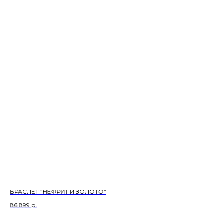
БРАСЛЕТ "НЕФРИТ И ЗОЛОТО"
86 899
р.