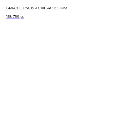
БРАСЛЕТ “АЗУР СФЕРА” 8.5 ММ
158 799
р.