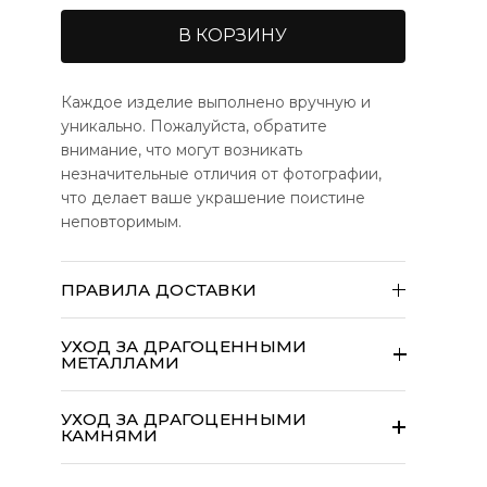
В КОРЗИНУ
Каждое изделие выполнено вручную и
уникально. Пожалуйста, обратите
внимание, что могут возникать
незначительные отличия от фотографии,
что делает ваше украшение поистине
неповторимым.
ПРАВИЛА ДОСТАВКИ
Большинство наших изделий
изготавливаются вручную на заказ и
УХОД ЗА ДРАГОЦЕННЫМИ
отправляются в течение 14 рабочих
МЕТАЛЛАМИ
дней.
Международные заказы могут
УХОД ЗА ДРАГОЦЕННЫМИ
облагаться таможенными пошлинами,
КАМНЯМИ
импортными налогами и сборами при
доставке.
Эти расходы несет