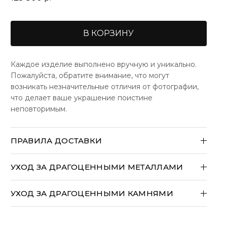
В КОРЗИНУ
Каждое изделие выполнено вручную и уникально.
Пожалуйста, обратите внимание, что могут
возникать незначительные отличия от фотографии,
что делает ваше украшение поистине
неповторимым.
ПРАВИЛА ДОСТАВКИ
Большинство наших изделий изготавливаются
вручную на заказ и отправляются в течение 14
УХОД ЗА ДРАГОЦЕННЫМИ МЕТАЛЛАМИ
рабочих дней.
Международные заказы могут облагаться
УХОД ЗА ДРАГОЦЕННЫМИ КАМНЯМИ
таможенными пошлинами, импортными налогами
и сборами при доставке.
Эти расходы несет
исключительно покупатель
.