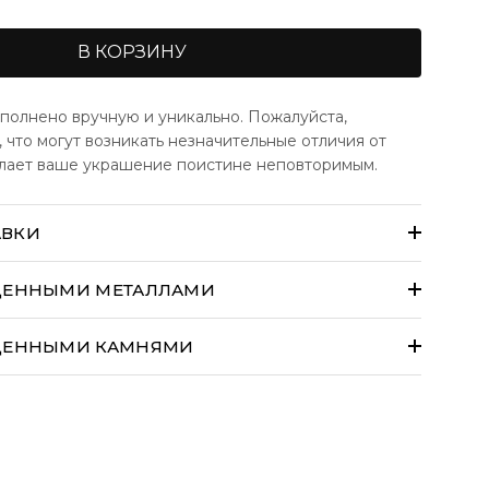
В КОРЗИНУ
полнено вручную и уникально. Пожалуйста,
 что могут возникать незначительные отличия от
елает ваше украшение поистине неповторимым.
АВКИ
их изделий изготавливаются вручную на заказ и
течение 14 рабочих дней.
ОЦЕННЫМИ МЕТАЛЛАМИ
заказы могут облагаться таможенными пошлинами,
гами и сборами при доставке.
Эти расходы несет
ОЦЕННЫМИ КАМНЯМИ
 покупатель
.