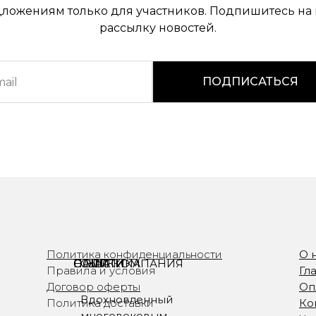
ложениям только для участников. Подпишитесь на
рассылку новостей.
ПОДПИСАТЬСЯ
Политика конфиденциальности
О 
О НАС
НАША КОМПАНИЯ
ПОЛИТИКА
ССЫЛКИ
Правила и условия
Гл
Договор оферты
Оп
Вдохновленный
Политика доставки
Ко
многовековым