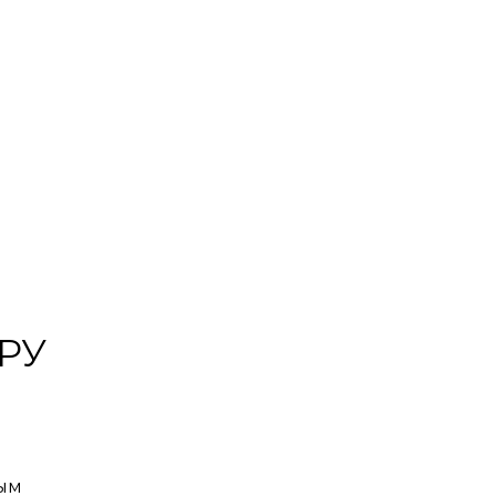
РУ
ным