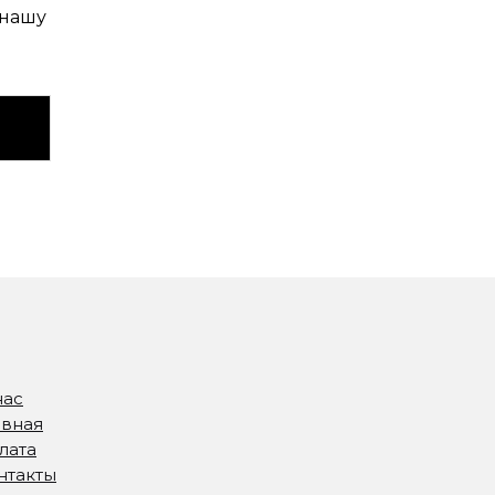
 нашу
нас
авная
лата
нтакты