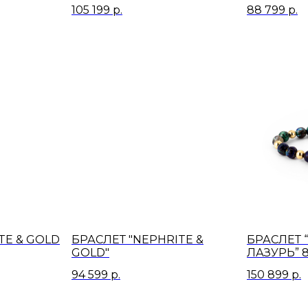
105 199
р.
88 799
р.
TE & GOLD
БРАСЛЕТ "NEPHRITE &
БРАСЛЕТ
GOLD"
ЛАЗУРЬ” 
94 599
р.
150 899
р.