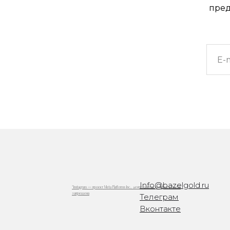
пред
Info@bazelgold.ru
*Instagram — проект Meta Platforms Inc., деятельность которой в России
запрещена
Телеграм
Вконтакте